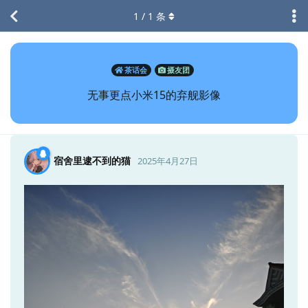
1
/
1
条
茶话会
摄友团
无事更点小米15的弃舰影像
宿舍里逮不到的猫
2025年4月27日