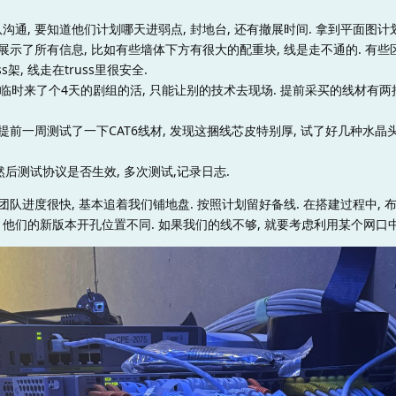
沟通, 要知道他们计划哪天进弱点, 封地台, 还有撤展时间. 拿到平面图计
定展示了所有信息, 比如有些墙体下方有很大的配重块, 线是走不通的. 有些
架, 线走在truss里很安全.
结果临时来了个4天的剧组的活, 只能让别的技术去现场. 提前采买的线材有两
提前一周测试了一下CAT6线材, 发现这捆线芯皮特别厚, 试了好几种水晶
然后测试协议是否生效, 多次测试,记录日志.
团队进度很快, 基本追着我们铺地盘. 按照计划留好备线. 在搭建过程中, 
他们的新版本开孔位置不同. 如果我们的线不够, 就要考虑利用某个网口中