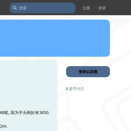
注册
登录
登录以回复
最早内容
48呢, 因为手头刚好有3850.
os.