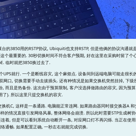
的3850用的RSTP协议, Ubiquiti也支持RSTP, 但是他俩的协议沟通就
 漏了这个最重要的. 30秒切换时间不符合客户预期, 好在这里在采购时留了个
oE. 临时就把3850换过去了.
个UPS就行. 一个是断线容灾, 这个麻烦点. 设备间到远端电脑可能走很长的
是双网口, 切换需要手动去拔插头. 还有种情况是如果交换机突然挂掉, 下级
 而且是热备份. 这次由于预算限制, 客户没选择做路由的容灾, 因为预算
了). 所以这里只提交换机的容灾.
交换机C, 这样是一条通路. 电脑能正常连网. 如果路由器同时接交换器A 和
这样的情况直接引发网络风暴, 整体网络会崩溃. 所以此时需要STP生成树协议,
连着, 但是可以看到系统自动断开一条, 对应网口灯不再闪烁. 当正在使用的
络通畅. 如果配置正确, 一秒左右就能完成切换.