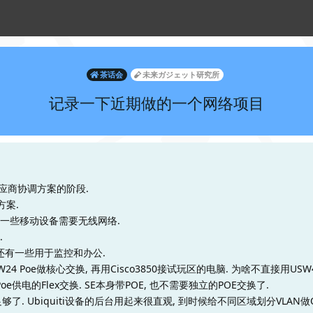
茶话会
未来ガジェット研究所
记录一下近期做的一个网络项目
应商协调方案的阶段.
案.
有一些移动设备需要无线网络.
.
还有一些用于监控和办公.
W24 Poe做核心交换, 再用Cisco3850接试玩区的电脑. 为啥不直接用USW
oe供电的Flex交换. SE本身带POE, 也不需要独立的POE交换了.
. Ubiquiti设备的后台用起来很直观, 到时候给不同区域划分VLAN做Q