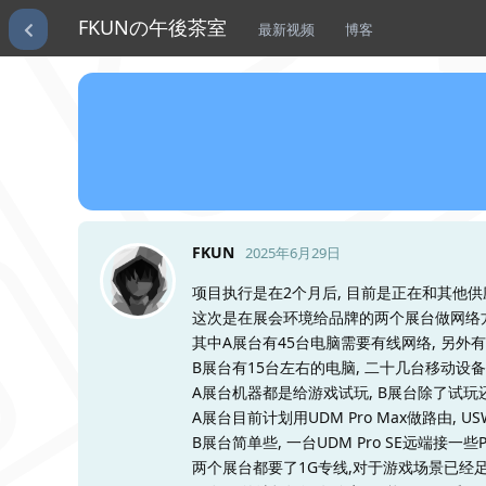
FKUNの午後茶室
最新视频
博客
FKUN
2025年6月29日
项目执行是在2个月后, 目前是正在和其他供
这次是在展会环境给品牌的两个展台做网络方
其中A展台有45台电脑需要有线网络, 另外
B展台有15台左右的电脑, 二十几台移动设备
A展台机器都是给游戏试玩, B展台除了试玩
A展台目前计划用UDM Pro Max做路由, US
B展台简单些, 一台UDM Pro SE远端接一些P
两个展台都要了1G专线,对于游戏场景已经足够了