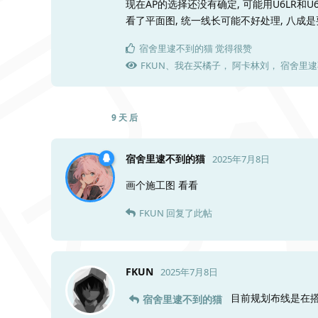
现在AP的选择还没有确定, 可能用U6LR和U6M
看了平面图, 统一线长可能不好处理, 八成是
宿舍里逮不到的猫
觉得很赞
FKUN
、
我在买橘子
，
阿卡林刘
，
宿舍里逮
9 天
后
宿舍里逮不到的猫
2025年7月8日
画个施工图 看看
FKUN
回复了此帖
FKUN
2025年7月8日
目前规划布线是在搭建
宿舍里逮不到的猫