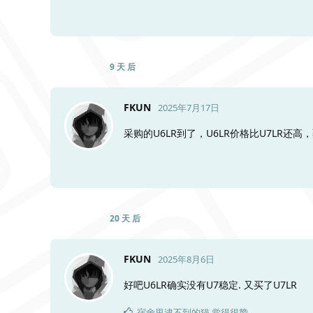
9 天
后
FKUN
2025年7月17日
采购的U6LR到了，U6LR价格比U7LR还高
20 天
后
FKUN
2025年8月6日
好吧U6LR确实没有U7稳定. 又买了U7LR
宿舍里逮不到的猫
觉得很赞