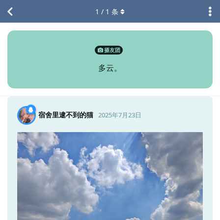
1
/
1
条
摄友团
多云。
宿舍里逮不到的猫
2025年7月23日